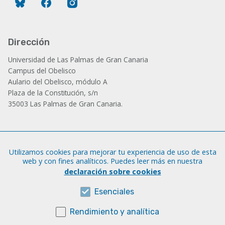
Bluesky
Facebook
Instagram
Dirección
Universidad de Las Palmas de Gran Canaria
Campus del Obelisco
Aulario del Obelisco, módulo A
Plaza de la Constitución, s/n
35003 Las Palmas de Gran Canaria.
Administración
Utilizamos cookies para mejorar tu experiencia de uso de esta
Tfno.: +34 928 452 771 / 452 787
web y con fines analíticos. Puedes leer más en nuestra
Fax: +34 928 451 701
declaración sobre cookies
iatext@ulpgc.es
Esenciales
Rendimiento y analítica
Sobre esta web