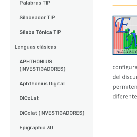
Palabras TIP
Silabeador TIP
Sílaba Tónica TIP
Lenguas clásicas
APHTHONIIUS
configur
(INVESTIGADORES)
del discu
Aphthonius Digital
permiten 
diferent
DiCoLat
DiColat (INVESTIGADORES)
Epigraphia 3D