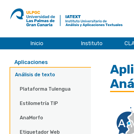
ULPGC
Ir
al
inicio
de
IATEXT
Inicio
Instituto
CLA
Aplicaciones
Análisis de texto
Aplicaciones
Aplicaciones
Apl
Análisis de texto
Aná
Plataforma Tulengua
Estilometría TIP
AnaMorfo
Etiquetador Web