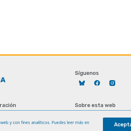
Síguenos
Bluesky
Facebook
Instag
ración
Sobre esta web
928 452 771 / 452 787
Aviso legal
8 451 701
web y con fines analíticos. Puedes leer más en
Acepta
Cookies
gc.es