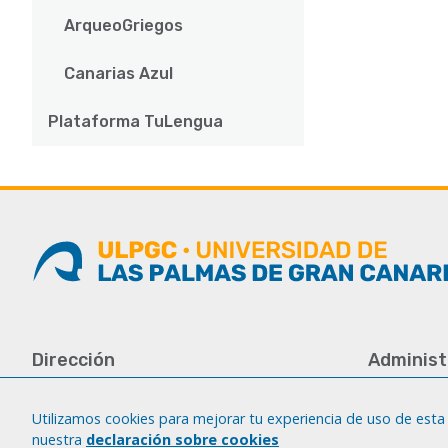
ArqueoGriegos
Canarias Azul
Plataforma TuLengua
Dirección
Administ
Universidad de Las Palmas de Gran
Tfno.: +34 
Canaria
Fax: +34 92
Utilizamos cookies para mejorar tu experiencia de uso de esta 
Campus del Obelisco
nuestra
declaración sobre cookies
iatext@ulp