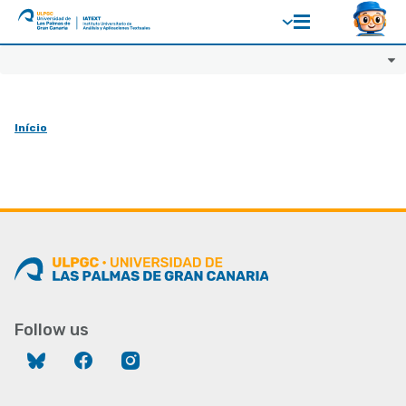
ULPGC
Ir
al
inicio
de
Início
IATEXT
Follow us
Bluesky
Facebook
Instagram