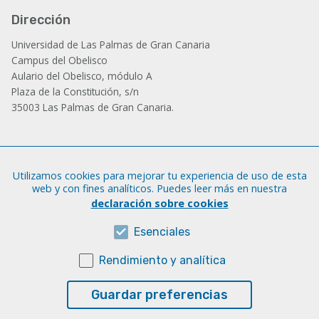
Dirección
Universidad de Las Palmas de Gran Canaria
Campus del Obelisco
Aulario del Obelisco, módulo A
Plaza de la Constitución, s/n
35003 Las Palmas de Gran Canaria.
Administración
Utilizamos cookies para mejorar tu experiencia de uso de esta
Tfno.: +34 928 452 771 / 452 787
web y con fines analíticos. Puedes leer más en nuestra
Fax: +34 928 451 701
declaración sobre cookies
iatext@ulpgc.es
Esenciales
Rendimiento y analítica
Sobre esta web
Aviso legal
Guardar preferencias
Cookies