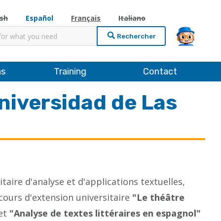
ish
Español
Français
Italiano
cher
ns
Training
Contact
Universidad de Las
taire d'analyse et d'applications textuelles,
cours d'extension universitaire
"Le théâtre
et
"Analyse de textes littéraires en espagnol"