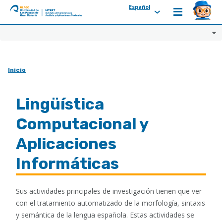
Español
ULPGC
Ir
al
inicio
de
Inicio
IATEXT
Lingüística
Computacional y
Aplicaciones
Informáticas
Sus actividades principales de investigación tienen que ver
con el tratamiento automatizado de la morfología, sintaxis
y semántica de la lengua española. Estas actividades se