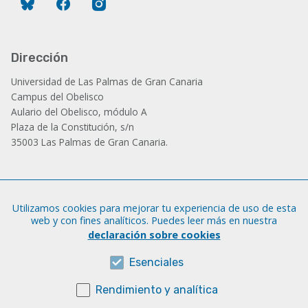
Bluesky
Facebook
Instagram
Dirección
Universidad de Las Palmas de Gran Canaria
Campus del Obelisco
Aulario del Obelisco, módulo A
Plaza de la Constitución, s/n
35003 Las Palmas de Gran Canaria.
Administración
Utilizamos cookies para mejorar tu experiencia de uso de esta
Tfno.: +34 928 452 771 / 452 787
web y con fines analíticos. Puedes leer más en nuestra
Fax: +34 928 451 701
declaración sobre cookies
iatext@ulpgc.es
Esenciales
Rendimiento y analítica
Sobre esta web