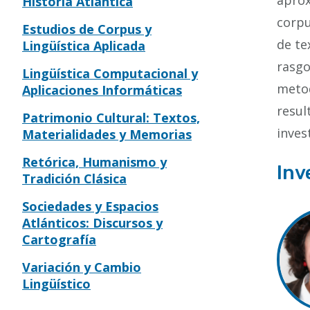
aprox
Historia Atlántica
corpu
Estudios de Corpus y
de te
Lingüística Aplicada
rasgo
Lingüística Computacional y
metod
Aplicaciones Informáticas
resul
Patrimonio Cultural: Textos,
inves
Materialidades y Memorias
Retórica, Humanismo y
Inv
Tradición Clásica
Sociedades y Espacios
Atlánticos: Discursos y
Cartografía
Variación y Cambio
Lingüístico