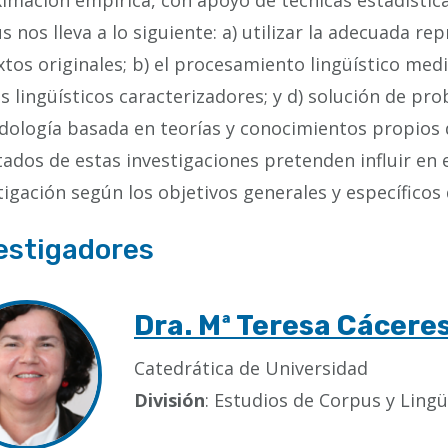
imación empírica, con apoyo de técnicas estadísticas
s nos lleva a lo siguiente: a) utilizar la adecuada r
xtos originales; b) el procesamiento lingüístico me
s lingüísticos caracterizadores; y d) solución de p
ología basada en teorías y conocimientos propios de l
tados de estas investigaciones pretenden influir en 
tigación según los objetivos generales y específicos 
estigadores
Dra. Mª Teresa Cácere
Catedrática de Universidad
División
: Estudios de Corpus y Lingü