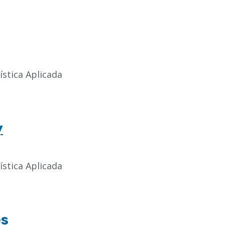
ística Aplicada
y
ística Aplicada
és