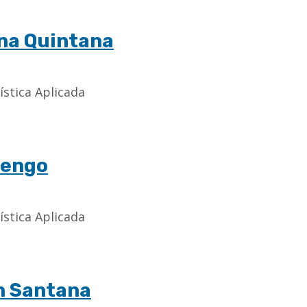
ana Quintana
ística Aplicada
uengo
ística Aplicada
n Santana