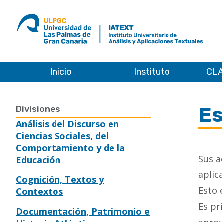
ULPGC
Ir
al
inicio
de
IATEXT
Inicio
Instituto
CLA
Inicio
Es
Divisiones
Análisis del Discurso en
Ciencias Sociales, del
Comportamiento y de la
Sus a
Educación
aplic
Cognición, Textos y
Esto 
Contextos
Es pr
Documentación, Patrimonio e