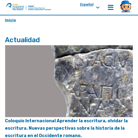
Español
ULPGC
Ir
Inicio
al
inicio
Actualidad
de
IATEXT
Coloquio Internacional Aprender la escritura, olvidar la
escritura. Nuevas perspectivas sobre la historia de la
escritura en el Occidente romano.