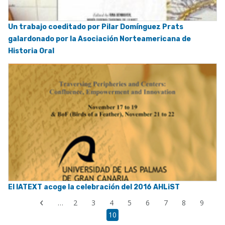
Un trabajo coeditado por Pilar Domínguez Prats
galardonado por la Asociación Norteamericana de
Historia Oral
El IATEXT acoge la celebración del 2016 AHLiST
First
…
Página
2
Página
3
Página
4
Página
5
Página
6
Página
7
Página
8
Página
9
Previous
page
Página
10
page