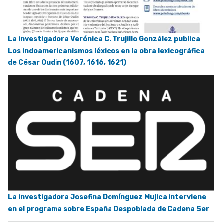
La investigadora Verónica C. Trujillo González publica
Los indoamericanismos léxicos en la obra lexicográfica
de César Oudin (1607, 1616, 1621)
La investigadora Josefina Domínguez Mujica interviene
en el programa sobre España Despoblada de Cadena Ser