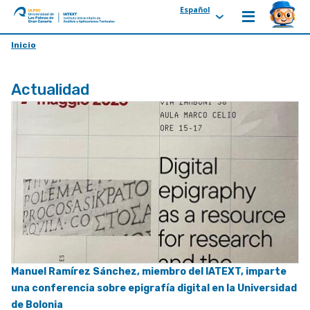
Español
ULPGC
Ir
Inicio
al
inicio
Actualidad
de
IATEXT
Manuel Ramírez Sánchez, miembro del IATEXT, imparte
una conferencia sobre epigrafía digital en la Universidad
de Bolonia