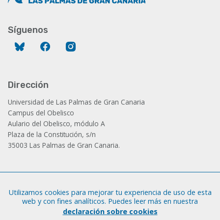
Síguenos
Bluesky
Facebook
Instagram
Dirección
Universidad de Las Palmas de Gran Canaria
Campus del Obelisco
Aulario del Obelisco, módulo A
Plaza de la Constitución, s/n
35003 Las Palmas de Gran Canaria.
Administración
Utilizamos cookies para mejorar tu experiencia de uso de esta
Tfno.: +34 928 452 771 / 452 787
web y con fines analíticos. Puedes leer más en nuestra
Fax: +34 928 451 701
declaración sobre cookies
iatext@ulpgc.es