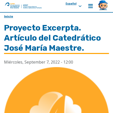
Español
ULPGC
Ir
Inicio
al
Proyecto Excerpta.
inicio
de
Artículo del Catedrático
IATEXT
José María Maestre.
Miércoles, September 7, 2022 - 12:00