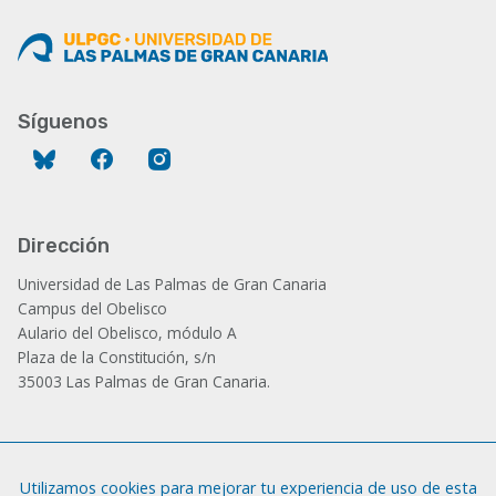
Síguenos
Bluesky
Facebook
Instagram
Dirección
Universidad de Las Palmas de Gran Canaria
Campus del Obelisco
Aulario del Obelisco, módulo A
Plaza de la Constitución, s/n
35003 Las Palmas de Gran Canaria.
Administración
Utilizamos cookies para mejorar tu experiencia de uso de esta
Tfno.: +34 928 452 771 / 452 787