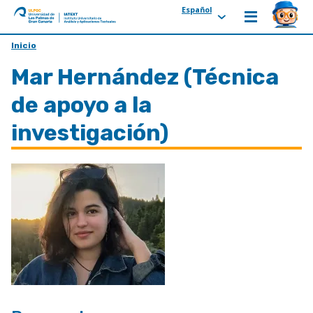
Español
ULPGC
Ir
Inicio
al
Mar Hernández (Técnica
inicio
de
de apoyo a la
IATEXT
investigación)