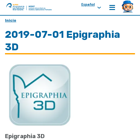
Español
ULPGC
Ir
Inicio
al
2019-07-01 Epigraphia
inicio
de
3D
IATEXT
Epigraphia 3D