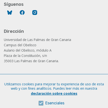
Síguenos
Bluesky
Facebook
Instagram
Dirección
Universidad de Las Palmas de Gran Canaria
Campus del Obelisco
Aulario del Obelisco, módulo A
Plaza de la Constitución, s/n
35003 Las Palmas de Gran Canaria.
Administración
Utilizamos cookies para mejorar tu experiencia de uso de esta
Tfno.: +34 928 452 771 / 452 787
web y con fines analíticos. Puedes leer más en nuestra
Fax: +34 928 451 701
declaración sobre cookies
iatext@ulpgc.es
Esenciales