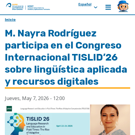
Español
ULPGC
Ir
Inicio
al
M. Nayra Rodríguez
inicio
de
participa en el Congreso
IATEXT
Internacional TISLID’26
sobre lingüística aplicada
y recursos digitales
Jueves, May 7, 2026 - 12:00