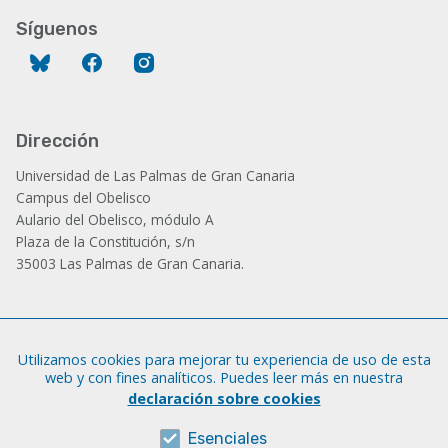
Síguenos
Bluesky
Facebook
Instagram
Dirección
Universidad de Las Palmas de Gran Canaria
Campus del Obelisco
Aulario del Obelisco, módulo A
Plaza de la Constitución, s/n
35003 Las Palmas de Gran Canaria.
Administración
Utilizamos cookies para mejorar tu experiencia de uso de esta
Tfno.: +34 928 452 771 / 452 787
web y con fines analíticos. Puedes leer más en nuestra
Fax: +34 928 451 701
declaración sobre cookies
iatext@ulpgc.es
Esenciales