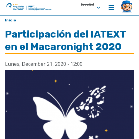
Español
ULPGC
Ir
Inicio
al
Participación del IATEXT
inicio
de
en el Macaronight 2020
IATEXT
Lunes, December 21, 2020 - 12:00