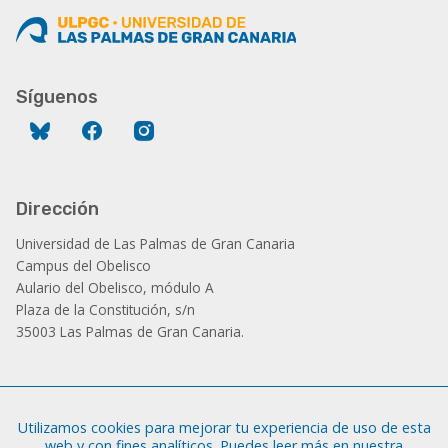
Síguenos
Bluesky
Facebook
Instagram
Dirección
Universidad de Las Palmas de Gran Canaria
Campus del Obelisco
Aulario del Obelisco, módulo A
Plaza de la Constitución, s/n
35003 Las Palmas de Gran Canaria.
Administración
Utilizamos cookies para mejorar tu experiencia de uso de esta
Tfno.: +34 928 452 771 / 452 787
web y con fines analíticos. Puedes leer más en nuestra