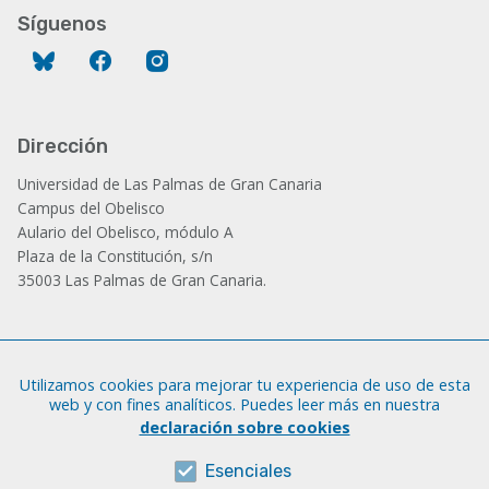
Síguenos
Bluesky
Facebook
Instagram
Dirección
Universidad de Las Palmas de Gran Canaria
Campus del Obelisco
Aulario del Obelisco, módulo A
Plaza de la Constitución, s/n
35003 Las Palmas de Gran Canaria.
Administración
Utilizamos cookies para mejorar tu experiencia de uso de esta
Tfno.: +34 928 452 771 / 452 787
web y con fines analíticos. Puedes leer más en nuestra
Fax: +34 928 451 701
declaración sobre cookies
iatext@ulpgc.es
Esenciales