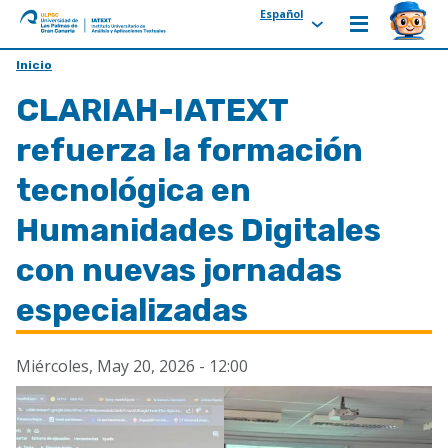
Español
ULPGC
Ir
Inicio
al
CLARIAH-IATEXT
inicio
de
refuerza la formación
IATEXT
tecnológica en
Humanidades Digitales
con nuevas jornadas
especializadas
Miércoles, May 20, 2026 - 12:00