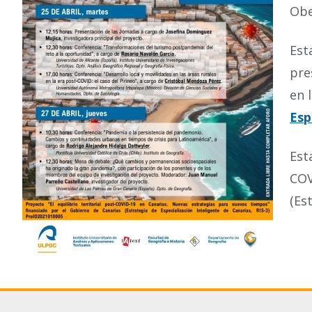
Obe
Est
pre
en 
Esp
Est
COV
(Es