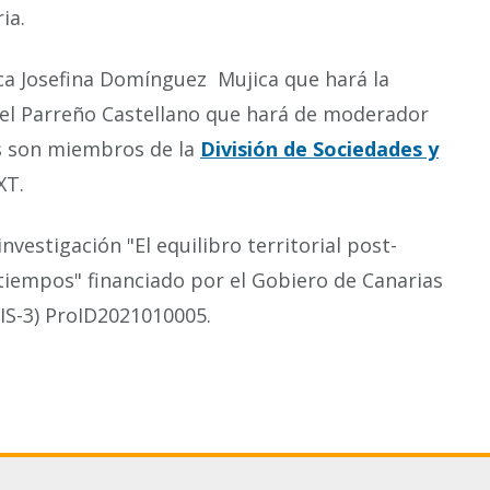
ia.
ica Josefina Domínguez Mujica que hará la
uel Parreño Castellano que hará de moderador
os son miembros de la
División de Sociedades y
XT.
nvestigación "El equilibro territorial post-
tiempos" financiado por el Gobiero de Canarias
RIS-3) ProID2021010005.