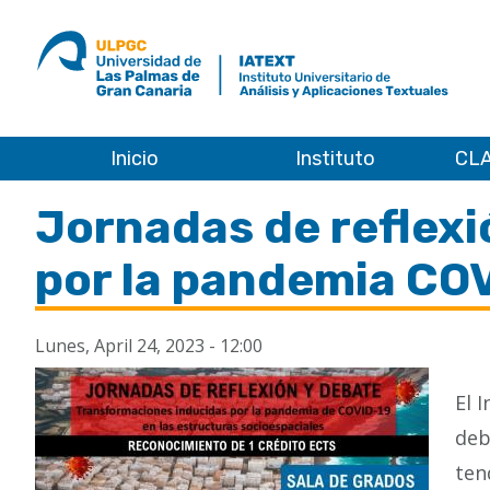
ULPGC
Ir
al
inicio
de
IATEXT
Inicio
Instituto
CLA
Inicio
Jornadas de reflexi
por la pandemia COV
Lunes, April 24, 2023 - 12:00
El 
deb
ten