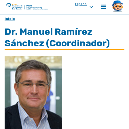
Español
ULPGC
Ir
Inicio
al
Dr. Manuel Ramírez
inicio
de
Sánchez (Coordinador)
IATEXT