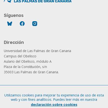
Síguenos
Bluesky
Facebook
Instagram
Dirección
Universidad de Las Palmas de Gran Canaria
Campus del Obelisco
Aulario del Obelisco, módulo A
Plaza de la Constitución, s/n
35003 Las Palmas de Gran Canaria.
Administración
Utilizamos cookies para mejorar tu experiencia de uso de esta
Tfno.: +34 928 452 771 / 452 787
web y con fines analíticos. Puedes leer más en nuestra
Fax: +34 928 451 701
declaración sobre cookies