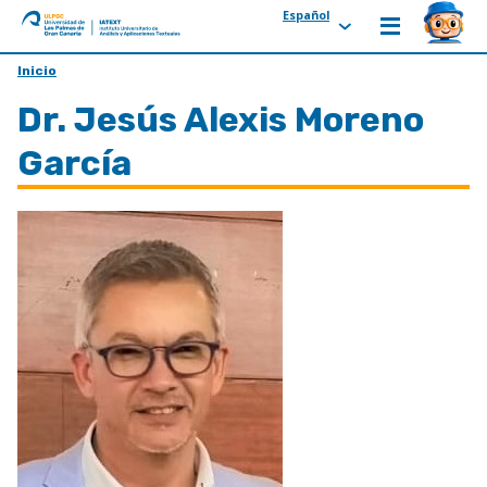
Español
ULPGC
Ir
Inicio
al
Dr. Jesús Alexis Moreno
inicio
de
García
IATEXT