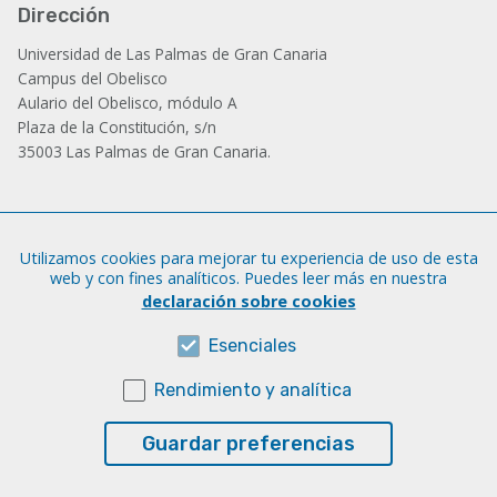
Dirección
Universidad de Las Palmas de Gran Canaria
Campus del Obelisco
Aulario del Obelisco, módulo A
Plaza de la Constitución, s/n
35003 Las Palmas de Gran Canaria.
Administración
Utilizamos cookies para mejorar tu experiencia de uso de esta
Tfno.: +34 928 452 771 / 452 787
web y con fines analíticos. Puedes leer más en nuestra
Fax: +34 928 451 701
declaración sobre cookies
iatext@ulpgc.es
Esenciales
Rendimiento y analítica
Sobre esta web
Aviso legal
Guardar preferencias
Cookies