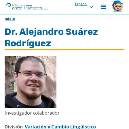
Español
ULPGC
Ir
Inicio
al
Dr. Alejandro Suárez
inicio
de
Rodríguez
IATEXT
Investigador colaborador
División
:
Variación y Cambio Lingüístico