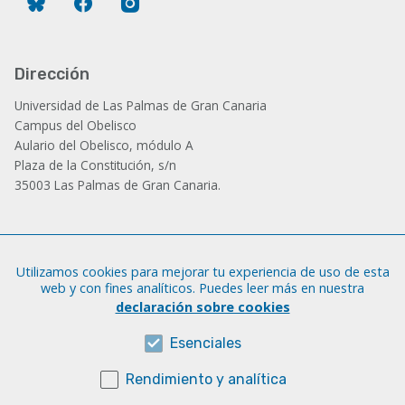
Dirección
Universidad de Las Palmas de Gran Canaria
Campus del Obelisco
Aulario del Obelisco, módulo A
Plaza de la Constitución, s/n
35003 Las Palmas de Gran Canaria.
Administración
Utilizamos cookies para mejorar tu experiencia de uso de esta
Tfno.: +34 928 452 771 / 452 787
web y con fines analíticos. Puedes leer más en nuestra
Fax: +34 928 451 701
declaración sobre cookies
iatext@ulpgc.es
Esenciales
Rendimiento y analítica
Sobre esta web