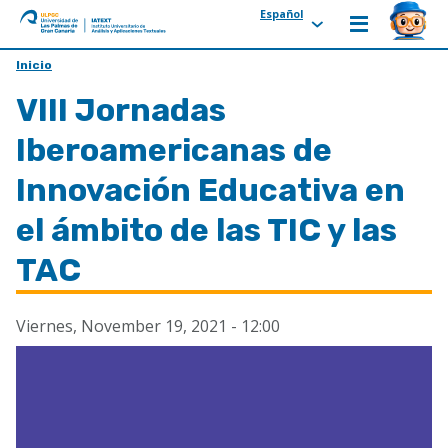
Español
ULPGC
Ir
Inicio
al
VIII Jornadas
inicio
de
Iberoamericanas de
IATEXT
Innovación Educativa en
el ámbito de las TIC y las
TAC
Viernes, November 19, 2021 - 12:00