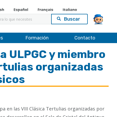
ish
Español
Français
Italiano
es
Formación
Contacto
 la ULPGC y miembro
ertulias organizadas
sicos
a en las VIII Clásica Tertulias organizadas por