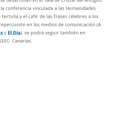
se desarrollan en el Sala de Cristal del Antiguo
a conferencia vinculada a las Humanidades
 tertulia y el café: de las frases célebres a los
a repercusión en los medios de comunicación (A
os
y
El Día
), se podrá seguir también en
SEEC- Canarias.