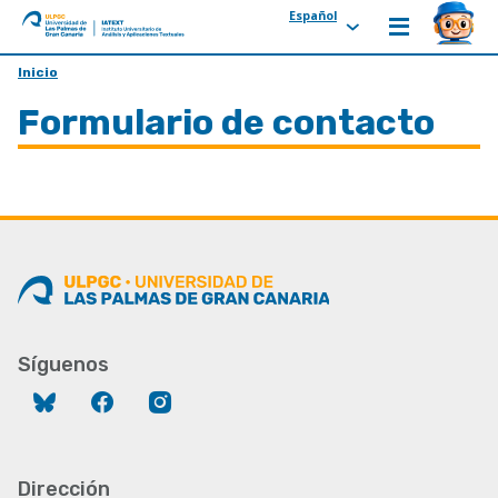
Español
ULPGC
Ir
Inicio
al
Formulario de contacto
inicio
de
IATEXT
Síguenos
Bluesky
Facebook
Instagram
Dirección