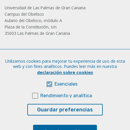
Universidad de Las Palmas de Gran Canaria
Campus del Obelisco
Aulario del Obelisco, módulo A
Plaza de la Constitución, s/n
35003 Las Palmas de Gran Canaria.
Administración
Utilizamos cookies para mejorar tu experiencia de uso de esta
Tfno.: +34 928 452 771 / 452 787
web y con fines analíticos. Puedes leer más en nuestra
Fax: +34 928 451 701
declaración sobre cookies
iatext@ulpgc.es
Esenciales
Rendimiento y analítica
Sobre esta web
Aviso legal
Guardar preferencias
Cookies
Accesibilidad