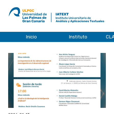
ULPGC
Ir
al
inicio
de
IATEXT
Inicio
Instituto
CLA
Inicio