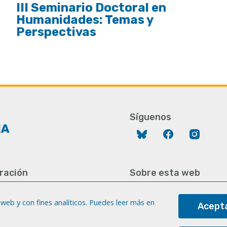
III Seminario Doctoral en
Humanidades: Temas y
Perspectivas
Síguenos
Bluesky
Facebook
Instag
ración
Sobre esta web
928 452 771 / 452 787
Aviso legal
8 451 701
web y con fines analíticos. Puedes leer más en
Acepta
Cookies
gc.es
Accesibilidad