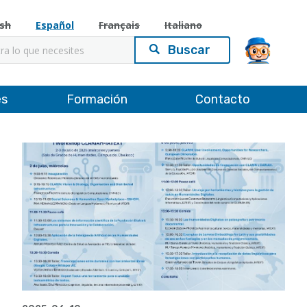
ish
Español
Français
Italiano
es
Formación
Contacto