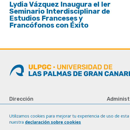
Lydia Vázquez Inaugura el Ier
Seminario Interdisciplinar de
Estudios Franceses y
Francófonos con Éxito
Dirección
Administ
Universidad de Las Palmas de Gran
Tfno.: +34 
Canaria
Fax: +34 92
Utilizamos cookies para mejorar tu experiencia de uso de esta 
Campus del Obelisco
nuestra
declaración sobre cookies
iatext@ulp
Aulario del Obelisco, módulo A