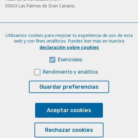
35003 Las Palmas de Gran Canaria.
Administración
Utilizamos cookies para mejorar tu experiencia de uso de esta
Tfno.: +34 928 452 771 / 452 787
web y con fines analíticos. Puedes leer más en nuestra
Fax: +34 928 451 701
declaración sobre cookies
iatext@ulpgc.es
Esenciales
Rendimiento y analítica
Sobre esta web
Aviso legal
Guardar preferencias
Cookies
Accesibilidad
Aceptar cookies
Transparencia
Rechazar cookies