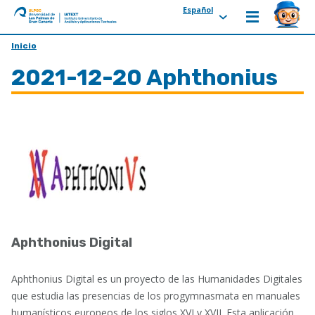
Español
ULPGC
Ir
Inicio
al
2021-12-20 Aphthonius
inicio
de
IATEXT
Aphthonius Digital
Aphthonius Digital es un proyecto de las Humanidades Digitales
que estudia las presencias de los progymnasmata en manuales
humanísticos europeos de los siglos XVI y XVII. Esta aplicación