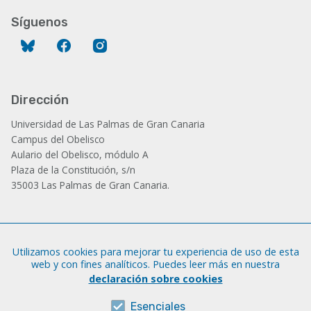
Síguenos
Bluesky
Facebook
Instagram
Dirección
Universidad de Las Palmas de Gran Canaria
Campus del Obelisco
Aulario del Obelisco, módulo A
Plaza de la Constitución, s/n
35003 Las Palmas de Gran Canaria.
Administración
Utilizamos cookies para mejorar tu experiencia de uso de esta
Tfno.: +34 928 452 771 / 452 787
web y con fines analíticos. Puedes leer más en nuestra
Fax: +34 928 451 701
declaración sobre cookies
iatext@ulpgc.es
Esenciales